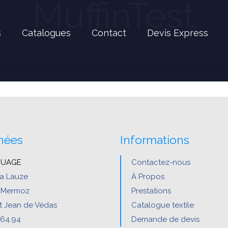
MuffinTest
s
Catalogues
Contact
Devis Express
nées
Informations
QUAGE
Contactez-nous
a Lauze
À Propos
n Mermoz
Prestations
t Jean de Védas
Catalogue textile
.64.94
Demande de devis