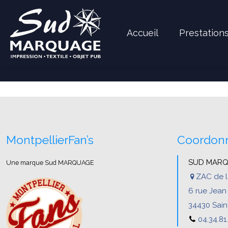
Accueil
Prestation
MontpellierFan’s
Coordon
SUD MAR
Une marque Sud MARQUAGE
ZAC de l
6 rue Jea
34430 Sain
04.34.81